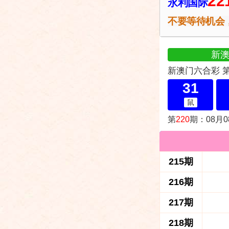
22
永利国际
不要等待机会
215期
216期
217期
218期