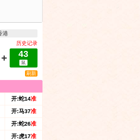
开:蛇14
准
开:马37
准
开:蛇26
准
开:虎17
准