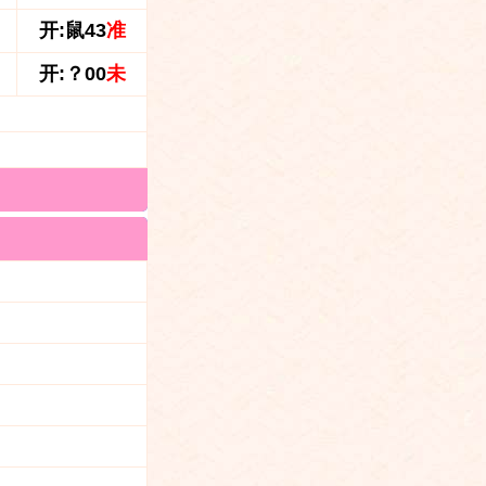
开:鼠43
准
开:？00
未