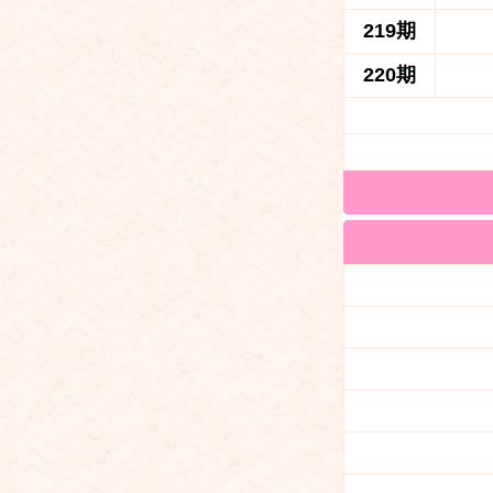
219期
220期