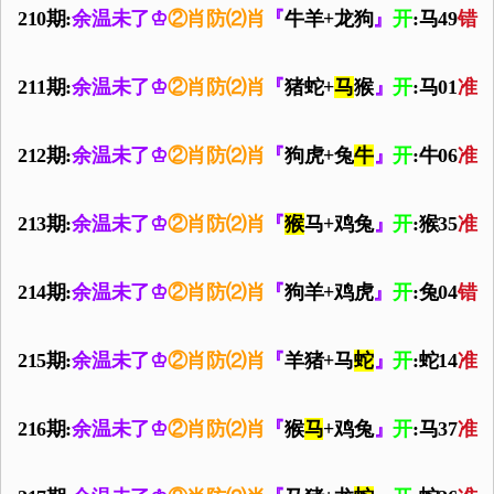
210期:
余温未了
♔
②肖防⑵肖
『
牛羊+龙狗
』
开
:马49
错
211期:
余温未了
♔
②肖防⑵肖
『
猪蛇+
马
猴
』
开
:马01
准
212期:
余温未了
♔
②肖防⑵肖
『
狗虎+兔
牛
』
开
:牛06
准
213期:
余温未了
♔
②肖防⑵肖
『
猴
马+鸡兔
』
开
:猴35
准
214期:
余温未了
♔
②肖防⑵肖
『
狗羊+鸡虎
』
开
:兔04
错
215期:
余温未了
♔
②肖防⑵肖
『
羊猪+马
蛇
』
开
:蛇14
准
216期:
余温未了
♔
②肖防⑵肖
『
猴
马
+鸡兔
』
开
:马37
准