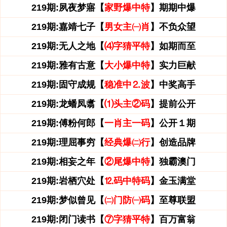
219期:夙夜梦寤【
家野爆中特
】期期中爆
219期:嘉靖七子【
男女主㈠肖
】不负众望
219期:无人之地【
⑷字猜平特
】如期而至
219期:雅有古意【
大小爆中特
】实力巨献
219期:固守成规【
稳准中⒉波
】中奖高手
219期:龙蟠凤翥【
⑴头主②码
】提前公开
219期:傅粉何郎【
一肖主一码
】公开１期
219期:理屈事穷【
经典爆㈡行
】创造品牌
219期:相妄之年【
②尾爆中特
】独霸澳门
219期:岩栖穴处【
⒓码中特码
】金玉满堂
219期:梦似曾见【
㈡门防㈠码
】至尊联盟
219期:闭门读书【
⑦字猜平特
】百万富翁