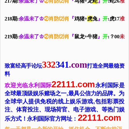
217期:
余温未了
♔
②肖防⑵肖
『
马猪+龙
蛇
』
开
:蛇26
准
218期:
余温未了
♔
②肖防⑵肖
『
鸡猪+
虎
兔
』
开
:虎17
准
219期:
余温未了
♔
②肖防⑵肖
『
鼠龙+牛猪
』
开
:？00
未
332
341
.com
致富经高手论坛
打造全网最稳资
料
22111.com
欢迎光临永利国际
永利国际是
全球最顶级娱乐赌场之一,最具公信力的品牌。为
全球华人提供免税的线上娱乐游戏,包括彩票投
注、体育投注、现场荷官、电子游戏、等热门娱
22111.com
乐方式！永利国际官方网址：