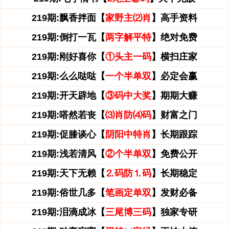
219期:飘香拌面【
家野主⑵肖
】高手资料
219期:倒打一瓦【
两字解平特
】绝对免费
219期:刚好喜你【
①头主一码
】横扫庄家
219期:么么哒哒【
一个半单双
】必定会赢
219期:开天辟地【
③码中大奖
】期期大赚
219期:嗒然若丧【
⑶肖防⑷码
】财富之门
219期:促膝谈心【
阴阳中特肖
】长期跟踪
219期:浅若清风【
②个半单双
】免费公开
219期:天下无赖【
⒉码防⒈码
】长期稳定
219期:俗世几多【
笔画定单双
】发财必备
219期:泪滴成冰【
三尾博三码
】独家专研