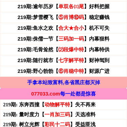
219期:逾年历岁【
单双各㈢尾
】好料把握
219期:梦雪樱飞【
⑤肖博⑩码
】稳定赚钱
219期:鱼水之欢【
合大★合小
】机不可失
219期:侏儒一节【
三码加一码
】内幕狠料
219期:毛骨耸然【
⑵段爆中特
】内幕特供
219期:随行就市【
七字解平特
】财神驾到
219期:野心勃勃【
⑥肖稳中特
】财源广进
手拿本站致富料,各省黑庄都灭掉
077033.com
每一处都是惊喜
219期:
东奔西撞【
动物解平特
】失不再来
219期:
量时度力【
一肖加三码
】天选准料
219期:
树立光辉【
彩民十二码
】受益匪浅