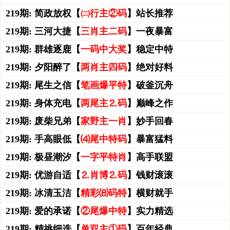
219期:
简政放权【
㈡行主②码
】站长推荐
219期:
三河大捷【
三肖主二码
】一夜暴富
219期:
群雄逐鹿【
一码中大奖
】稳定中特
219期:
夕阳醉了【
两肖主四码
】绝对好料
219期:
尾生之信【
笔画爆平特
】破釜沉舟
219期:
身体充电【
两尾主⒉码
】巅峰之作
219期:
废柴兄弟【
家野主一肖
】妙手回春
219期:
手高眼低【
⑷尾中特码
】暴富猛料
219期:
极昼潮汐【
一字平特肖
】高手联盟
219期:
优游自适【
⒉肖博⒉码
】钱财滚滚
219期:
冰清玉洁【
精彩⑻码特
】横财就手
219期:
爱的承诺【
②尾爆中特
】实力精选
219期:
精挑细选【
单双主①码
】百年经典