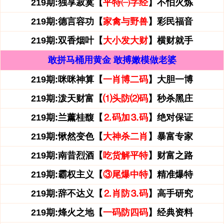
219期:独享寂寞【
平特㈠字经
】不怕火炼
219期:德言容功【
家禽与野兽
】彩民福音
219期:双香烟叶【
大小发大财
】横财就手
敢拼马桶用黄金 敢搏嫩模做老婆
219期:咪咪神算【
一肖博二码
】大胆一博
219期:泼天财富【
⑴头防⑵码
】秒杀黑庄
219期:兰薰桂馥【
⒉码加⒊码
】绝对保证
219期:愀然变色【
大神杀二肖
】暴富专家
219期:南昔烈酒【
吃货解平特
】财富之路
219期:霸权主义【
③尾爆中特
】精准爆特
219期:辞不达义【
⒉肖防⒊码
】高手研究
219期:烽火之地【
一码防四码
】经典资料