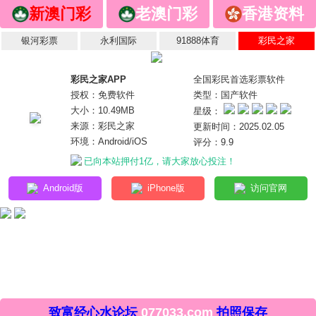
新澳门彩
老澳门彩
香港资料
银河彩票
永利国际
91888体育
彩民之家
彩民之家APP
全国彩民首选彩票软件
授权：免费软件
类型：国产软件
大小：10.49MB
星级：
来源：彩民之家
更新时间：2025.02.05
环境：Android/iOS
评分：9.9
已向本站押付1亿，请大家放心投注！
Android版
iPhone版
访问官网
致富经心水论坛
077033.com
拍照保存