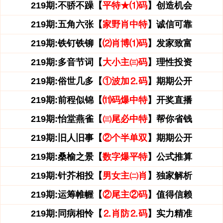
219期:不骄不躁【
平特★⑴码
】创造机会
219期:五角六张【
家野肖中特
】诚信可靠
219期:铁钉铁铆【
⑵肖博⑴码
】发家致富
219期:多音节词【
大小主㈢码
】理性投资
219期:俗世几多【
①波加⒉码
】期期公开
219期:前程似锦【
⑾码爆中特
】开奖直播
219期:怡堂燕雀【
㈢尾必中特
】帮你省钱
219期:旧人旧事【
②个半单双
】期期公开
219期:桑榆之景【
数字爆平特
】公式推算
219期:针芥相投【
男女主㈡肖
】独家解析
219期:运筹帷幄【
②尾主②码
】值得信赖
219期:同病相怜【
⒉肖防⒉码
】实力精准