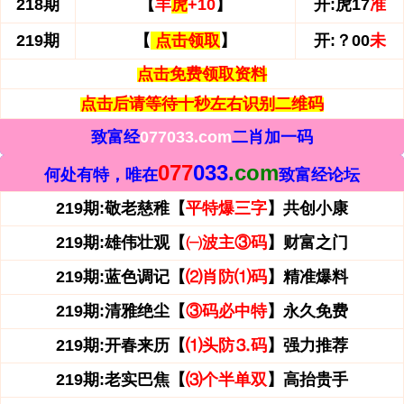
218期
【
羊
虎
+10
】
开:虎17
准
219期
【
点击领取
】
开:？00
未
点击免费领取资料
点击后请等待十秒左右识别二维码
致富经
077033.com
二肖加一码
077
033
.com
何处有特，唯在
致富经论坛
219期:敬老慈稚【
平特爆三字
】共创小康
219期:雄伟壮观【
㈠波主③码
】财富之门
219期:蓝色调记【
⑵肖防⑴码
】精准爆料
219期:清雅绝尘【
③码必中特
】永久免费
219期:开春来历【
⑴头防⒊码
】强力推荐
219期:老实巴焦【
⑶个半单双
】高抬贵手