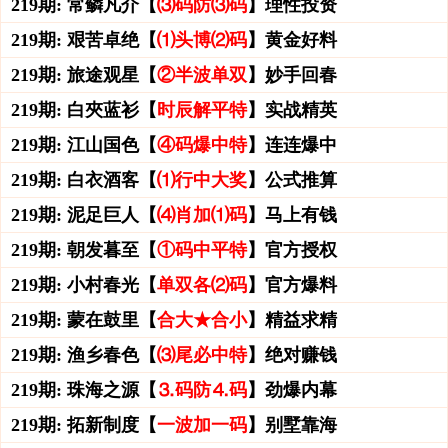
219期:
常鳞凡介【
⑶码防⑶码
】理性投资
219期:
艰苦卓绝【
⑴头博⑵码
】黄金好料
219期:
旅途观星【
②半波单双
】妙手回春
219期:
白夾蓝衫【
时辰解平特
】实战精英
219期:
江山国色【
④码爆中特
】连连爆中
219期:
白衣酒客【
⑴行中大奖
】公式推算
219期:
泥足巨人【
⑷肖加⑴码
】马上有钱
219期:
朝发暮至【
①码中平特
】官方授权
219期:
小村春光【
单双各⑵码
】官方爆料
219期:
蒙在鼓里【
合大★合小
】精益求精
219期:
渔乡春色【
⑶尾必中特
】绝对赚钱
219期:
珠海之源【
⒊码防⒋码
】劲爆内幕
219期:
拓新制度【
一波加一码
】别墅靠海