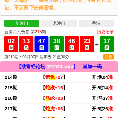
每一天都是一个新的开始，抓住机会，不断向前迈
进，不要留下任何遗憾。
【致富经论坛
077033.com
】二肖加一码
214期
【
猪
兔
+27
】
开:兔04
准
215期
【
蛇
猴+16
】
开:蛇14
准
216期
【
马
蛇+03
】
开:马37
准
217期
【
蛇
虎+06
】
开:蛇26
准