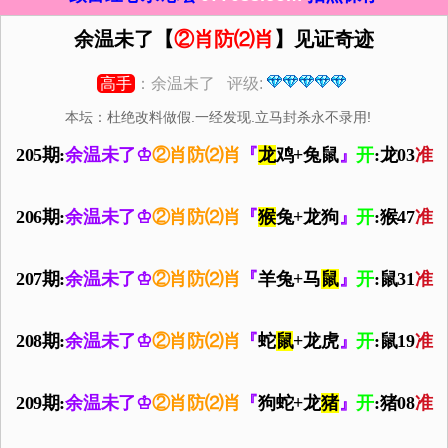
余温未了【
②肖防⑵肖
】见证奇迹
高手
：余温未了 评级:
本坛：杜绝改料做假.一经发现.立马封杀永不录用!
205期:
余温未了
♔
②肖防⑵肖
『
龙
鸡+兔鼠
』
开
:龙03
准
206期:
余温未了
♔
②肖防⑵肖
『
猴
兔+龙狗
』
开
:猴47
准
207期:
余温未了
♔
②肖防⑵肖
『
羊兔+马
鼠
』
开
:鼠31
准
208期:
余温未了
♔
②肖防⑵肖
『
蛇
鼠
+龙虎
』
开
:鼠19
准
209期:
余温未了
♔
②肖防⑵肖
『
狗蛇+龙
猪
』
开
:猪08
准